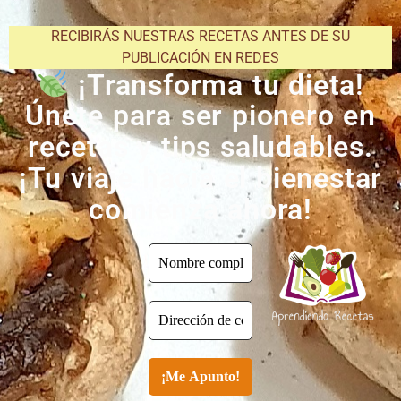
RECIBIRÁS NUESTRAS RECETAS ANTES DE SU
PUBLICACIÓN EN REDES
¡Transforma tu dieta!
Únete para ser pionero en
recetas y tips saludables.
¡Tu viaje hacia el bienestar
comienza ahora!