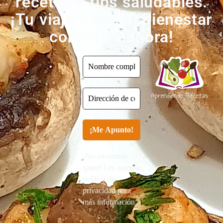
recetas y tips saludables.
¡Tu viaje hacia el bienestar
comienza ahora!
¡No enviamos
spam! Lee nuestra
política de
privacidad para
más información.