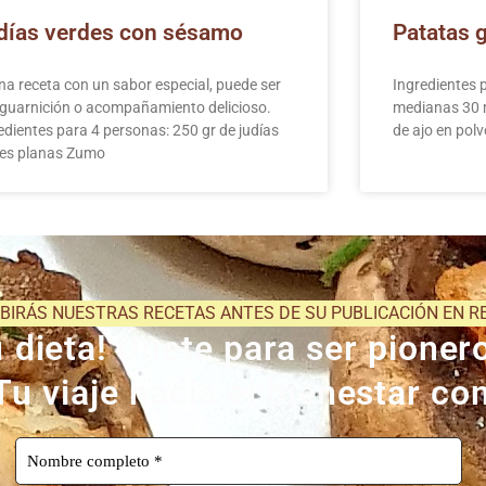
días verdes con sésamo
Patatas g
na receta con un sabor especial, puede ser
Ingredientes 
guarnición o acompañamiento delicioso.
medianas 30 m
edientes para 4 personas: 250 gr de judías
de ajo en pol
es planas Zumo
IBIRÁS NUESTRAS RECETAS ANTES DE SU PUBLICACIÓN EN R
dieta! Únete para ser pionero
Tu viaje hacia el bienestar c