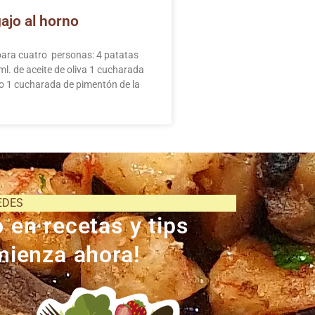
ajo al horno
para cuatro personas: 4 patatas
l. de aceite de oliva 1 cucharada
vo 1 cucharada de pimentón de la
EDES
 en recetas y tips
omienza ahora!