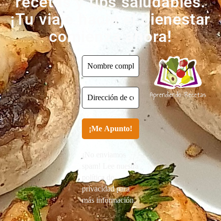
recetas y tips saludables.
¡Tu viaje hacia el bienestar
comienza ahora!
¡No enviamos
spam! Lee nuestra
política de
privacidad para
más información.