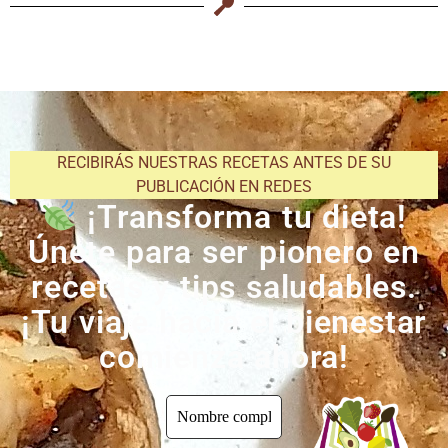
RECIBIRÁS NUESTRAS RECETAS ANTES DE SU
PUBLICACIÓN EN REDES
¡Transforma tu dieta!
Únete para ser pionero en
recetas y tips saludables.
¡Tu viaje hacia el bienestar
comienza ahora!