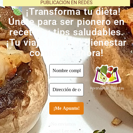
PUBLICACIÓN EN REDES
¡Transforma tu dieta!
Únete para ser pionero en
recetas y tips saludables.
¡Tu viaje hacia el bienestar
comienza ahora!
¡No enviamos
spam! Lee nuestra