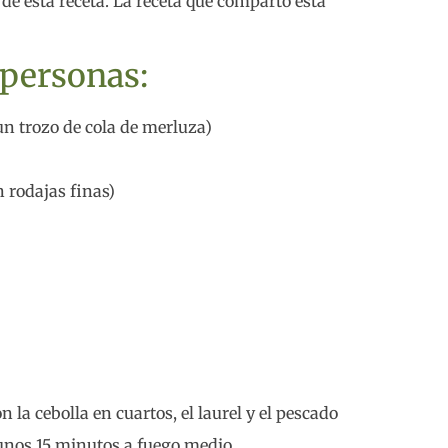
e esta receta. La receta que comparto está
 personas:
 un trozo de cola de merluza)
 rodajas finas)
la cebolla en cuartos, el laurel y el pescado
unos 15 minutos a fuego medio.