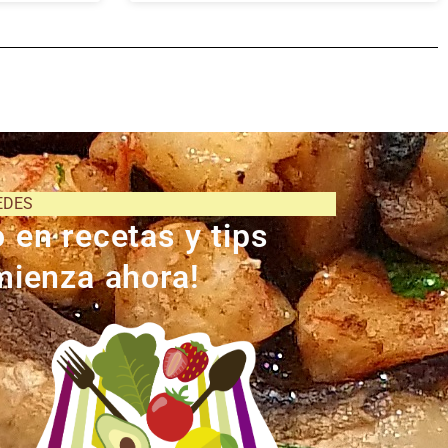
EDES
 en recetas y tips
omienza ahora!