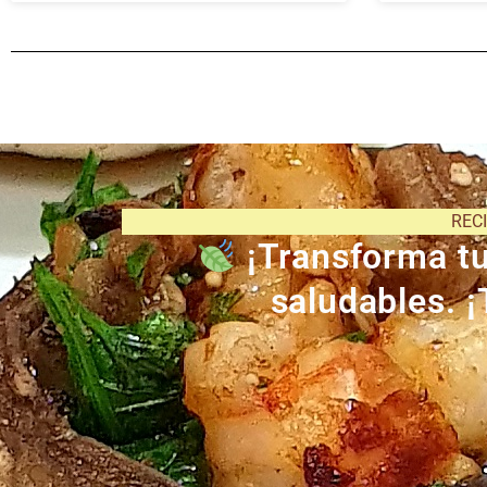
REC
¡Transforma tu 
saludables. ¡