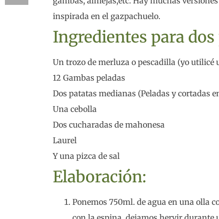
gambas, almejas,etc. Hay muchas versiones d
inspirada en el gazpachuelo.
Ingredientes para dos
Un trozo de merluza o pescadilla (yo utilicé
12 Gambas peladas
Dos patatas medianas (Peladas y cortadas en
Una cebolla
Dos cucharadas de mahonesa
Laurel
Y una pizca de sal
Elaboración:
Ponemos 750ml. de agua en una olla con 
con la espina, dejamos hervir durante 